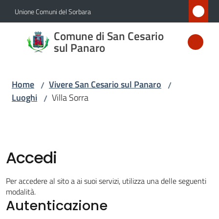
Vai al contenuto
Vai alla navigazione
Vai al footer
Unione Comuni del Sorbara
Comune
Comune di San Cesario
di San
sul Panaro
Cesario
sul
Home
Vivere San Cesario sul Panaro
/
/
Panaro
Luoghi
Villa Sorra
/
Amministrazione
Accedi
Novità
Per accedere al sito a ai suoi servizi, utilizza una delle seguenti
modalità.
Servizi
Autenticazione