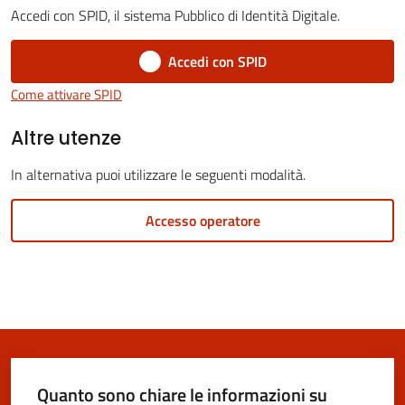
Vivere
Accedi con SPID, il sistema Pubblico di Identità Digitale.
San
Cesario
Accedi con SPID
sul
Come attivare SPID
Panaro
Menu selezionato
Altre utenze
In alternativa puoi utilizzare le seguenti modalità.
Tutti
Accesso operatore
gli
argomenti...
Seguici
su
Quanto sono chiare le informazioni su