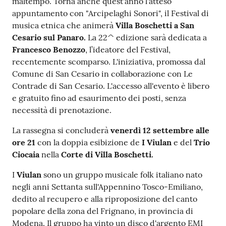
maltempo. Torna anche quest'anno l'atteso
appuntamento con "Arcipelaghi Sonori", il Festival di
musica etnica che animerà
Villa Boschetti a San
Cesario sul Panaro.
La 22^ edizione sarà dedicata a
Francesco Benozzo
, l’ideatore del Festival,
recentemente scomparso. L'iniziativa, promossa dal
Comune di San Cesario in collaborazione con Le
Contrade di San Cesario. L'accesso all'evento è libero
e gratuito fino ad esaurimento dei posti, senza
necessità di prenotazione.
La rassegna si concluderà
venerdì 12 settembre
alle
ore 21
con la doppia esibizione de
I Viulan
e del
Trio
Ciocaia
nella
Corte di Villa Boschetti.
I
Viulan
sono un gruppo musicale folk italiano nato
negli anni Settanta sull'Appennino Tosco-Emiliano,
dedito al recupero e alla riproposizione del canto
popolare della zona del Frignano, in provincia di
Modena. Il gruppo ha vinto un disco d'argento EMI