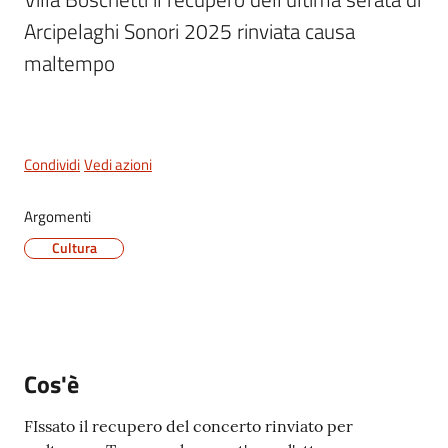
San
Arcipelaghi Sonori 2025 rinviata causa 
Cesario
maltempo
sul
Panaro
Menu selezionato
Condividi
Vedi azioni
Tutti
Argomenti
gli
Cultura
argomenti...
Seguici
su
Cos'è
FIssato il recupero del concerto rinviato per