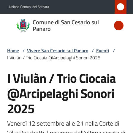
Vai al contenuto
Vai alla navigazione
Vai al footer
Unione Comuni del Sorbara
Comune
Comune di San Cesario sul
di San
Panaro
Cesario
sul
Home
/
Vivere San Cesario sul Panaro
/
Eventi
/
Panaro
I Viulàn / Trio Ciocaia @Arcipelaghi Sonori 2025
I Viulàn / Trio Ciocaia
Salta al contenuto
Amministrazione
@Arcipelaghi Sonori
Novità
2025
Servizi
Venerdì 12 settembre alle 21 nella Corte di 
Vivere
Villa Boschetti il recupero dell'ultima serata di 