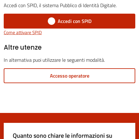
Vivere
Accedi con SPID, il sistema Pubblico di Identità Digitale.
San
Cesario
Accedi con SPID
sul
Come attivare SPID
Panaro
Menu selezionato
Altre utenze
In alternativa puoi utilizzare le seguenti modalità.
Tutti
Accesso operatore
gli
argomenti...
Seguici
su
Quanto sono chiare le informazioni su