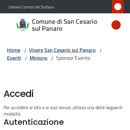
Vai al contenuto
Vai alla navigazione
Vai al footer
Unione Comuni del Sorbara
Comune
Comune di San Cesario
di San
sul Panaro
Cesario
sul
Home
Vivere San Cesario sul Panaro
/
/
Panaro
Eventi
Minions
Sponsor Evento
/
/
Amministrazione
Accedi
Novità
Per accedere al sito a ai suoi servizi, utilizza una delle seguenti
modalità.
Servizi
Autenticazione