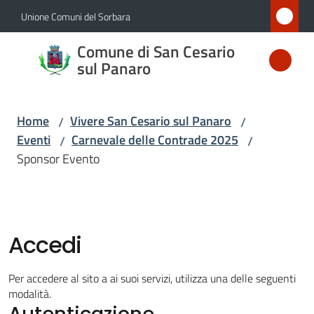
Vai al contenuto
Vai alla navigazione
Vai al footer
Unione Comuni del Sorbara
Comune
Comune di San Cesario
di San
sul Panaro
Cesario
sul
Home
Vivere San Cesario sul Panaro
/
/
Panaro
Eventi
Carnevale delle Contrade 2025
/
/
Sponsor Evento
Amministrazione
Novità
Accedi
Servizi
Per accedere al sito a ai suoi servizi, utilizza una delle seguenti
modalità.
Autenticazione