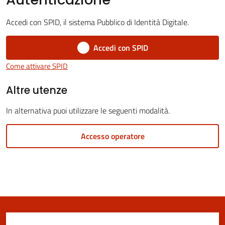
Vivere
San
Accedi con SPID, il sistema Pubblico di Identità Digitale.
Cesario
sul
Accedi con SPID
Panaro
Come attivare SPID
Menu selezionato
Altre utenze
In alternativa puoi utilizzare le seguenti modalità.
Tutti
gli
Accesso operatore
argomenti...
Seguici
su