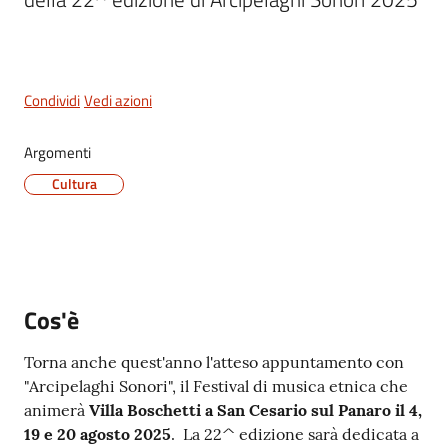
San
Cesario
sul
Panaro
Condividi
Vedi azioni
Menu selezionato
Argomenti
Cultura
Tutti
gli
argomenti...
Cos'è
Seguici
Torna anche quest'anno l'atteso appuntamento con
su
"Arcipelaghi Sonori", il Festival di musica etnica che
animerà
Villa Boschetti a San Cesario sul Panaro il 4,
19 e 20 agosto 2025
. La 22^ edizione sarà dedicata a