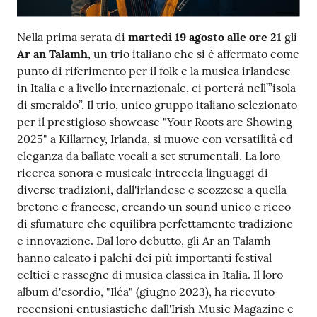
Nella prima serata di
martedì 19 agosto alle ore 21
gli
Ar an Talamh
, un trio italiano che si è affermato come
punto di riferimento per il folk e la musica irlandese
in Italia e a livello internazionale, ci porterà nell’”isola
di smeraldo”. Il trio, unico gruppo italiano selezionato
per il prestigioso showcase "Your Roots are Showing
2025" a Killarney, Irlanda, si muove con versatilità ed
eleganza da ballate vocali a set strumentali. La loro
ricerca sonora e musicale intreccia linguaggi di
diverse tradizioni, dall'irlandese e scozzese a quella
bretone e francese, creando un sound unico e ricco
di sfumature che equilibra perfettamente tradizione
e innovazione. Dal loro debutto, gli Ar an Talamh
hanno calcato i palchi dei più importanti festival
celtici e rassegne di musica classica in Italia. Il loro
album d'esordio, "Iléa" (giugno 2023), ha ricevuto
recensioni entusiastiche dall'Irish Music Magazine e