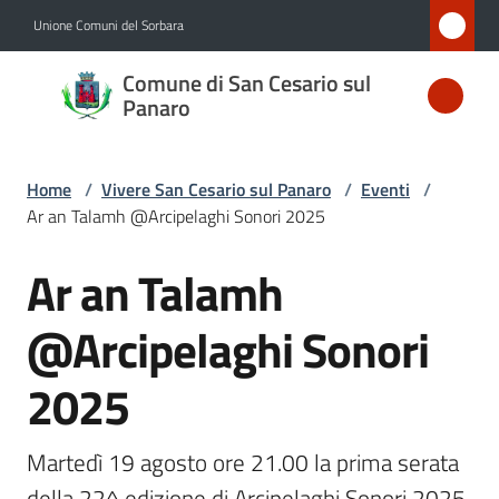
Vai al contenuto
Vai alla navigazione
Vai al footer
Unione Comuni del Sorbara
Comune
Comune di San Cesario sul
di San
Panaro
Cesario
sul
Home
/
Vivere San Cesario sul Panaro
/
Eventi
/
Panaro
Ar an Talamh @Arcipelaghi Sonori 2025
Ar an Talamh
Salta al contenuto
Amministrazione
@Arcipelaghi Sonori
Novità
2025
Servizi
Martedì 19 agosto ore 21.00 la prima serata 
Vivere
della 22^ edizione di Arcipelaghi Sonori 2025