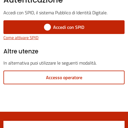
Vivere
San
Accedi con SPID, il sistema Pubblico di Identità Digitale.
Cesario
sul
Accedi con SPID
Panaro
Come attivare SPID
Altre utenze
In alternativa puoi utilizzare le seguenti modalità.
Tutti
gli
Accesso operatore
argomenti...
Seguici
su