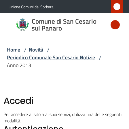
Vai al contenuto
Vai alla navigazione
Vai al footer
Unione Comuni del Sorbara
Comune
Comune di San Cesario
di San
sul Panaro
Cesario
sul
Home
Novità
/
/
Panaro
Periodico Comunale San Cesario Notizie
/
Anno 2013
Amministrazione
Novità
Accedi
Menu selezionato
Servizi
Per accedere al sito a ai suoi servizi, utilizza una delle seguenti
modalità.
Autenticazione