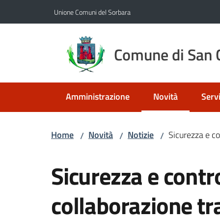
Vai al contenuto
Vai alla navigazione
Vai al footer
Unione Comuni del Sorbara
Comune di San C
Amministrazione
Novità
Servi
Menu selezionato
Home
Novità
Notizie
Sicurezza e con
/
/
/
Salta al contenuto
Sicurezza e control
collaborazione tra