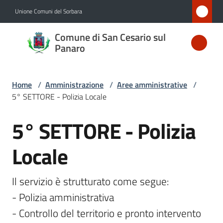
Vai al contenuto
Vai alla navigazione
Vai al footer
Unione Comuni del Sorbara
Comune
Comune di San Cesario sul
di San
Panaro
Cesario
sul
Home
/
Amministrazione
/
Aree amministrative
/
Panaro
5° SETTORE - Polizia Locale
5° SETTORE - Polizia
Salta al contenuto
Amministrazione
Locale
Menu selezionato
Novità
Il servizio è strutturato come segue:

Servizi
- Polizia amministrativa

- Controllo del territorio e pronto intervento
Vivere