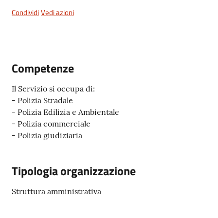
San
Condividi
Vedi azioni
Cesario
sul
Panaro
Competenze
Il Servizio si occupa di:
- Polizia Stradale
Tutti
- Polizia Edilizia e Ambientale
gli
- Polizia commerciale
argomenti...
- Polizia giudiziaria
Tipologia organizzazione
Seguici
su
Struttura amministrativa