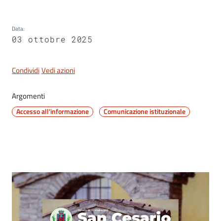
San
Cesario
Data
:
sul
03 ottobre 2025
Panaro
Condividi
Vedi azioni
Argomenti
Tutti
Accesso all'informazione
Comunicazione istituzionale
gli
argomenti...
Seguici
Contenuto
su