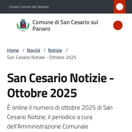
Vai al contenuto
Vai alla navigazione
Vai al footer
Unione Comuni del Sorbara
Comune
Comune di San Cesario sul
di San
Panaro
Cesario
sul
Home
/
Novità
/
Notizie
/
Panaro
San Cesario Notizie - Ottobre 2025
San Cesario Notizie -
Salta al contenuto
Amministrazione
Ottobre 2025
Novità
Menu selezionato
È online il numero di ottobre 2025 di San 
Servizi
Cesario Notizie, il periodico a cura 
dell'Amministrazione Comunale
Vivere