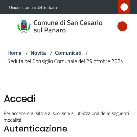
Vai al contenuto
Vai alla navigazione
Vai al footer
Unione Comuni del Sorbara
Comune
Comune di San Cesario
di San
sul Panaro
Cesario
sul
Home
Novità
Comunicati
/
/
/
Panaro
Seduta del Consiglio Comunale del 29 ottobre 2024
Amministrazione
Accedi
Novità
Menu selezionato
Per accedere al sito a ai suoi servizi, utilizza una delle seguenti
modalità.
Servizi
Autenticazione