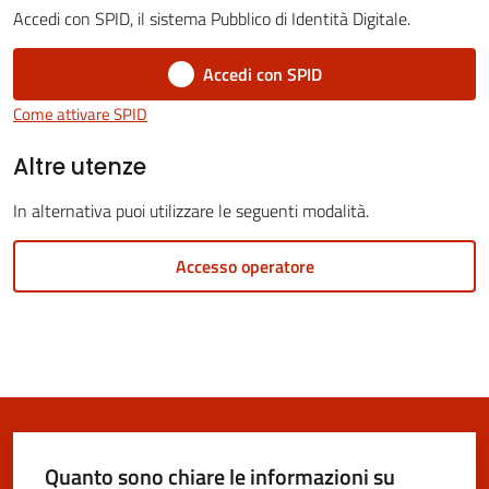
Vivere
Accedi con SPID, il sistema Pubblico di Identità Digitale.
San
Cesario
Accedi con SPID
sul
Come attivare SPID
Panaro
Altre utenze
In alternativa puoi utilizzare le seguenti modalità.
Tutti
Accesso operatore
gli
argomenti...
Seguici
su
Quanto sono chiare le informazioni su