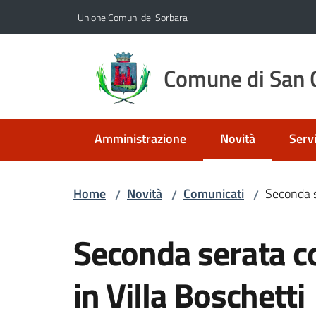
Vai al contenuto
Vai alla navigazione
Vai al footer
Unione Comuni del Sorbara
Comune di San C
Amministrazione
Novità
Servi
Menu selezionato
Home
Novità
Comunicati
Seconda s
/
/
/
Salta al contenuto
Seconda serata co
in Villa Boschetti