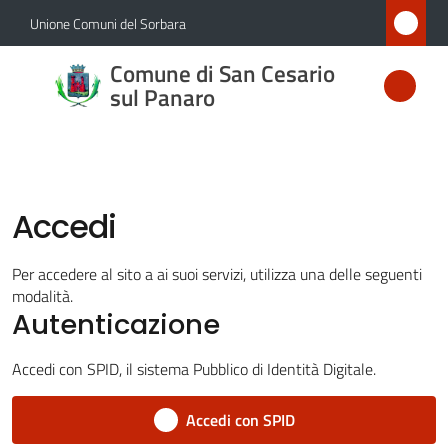
Vai al contenuto
Vai alla navigazione
Vai al footer
Unione Comuni del Sorbara
Comune
Comune di San Cesario
di San
sul Panaro
Cesario
sul
Panaro
Accedi
Per accedere al sito a ai suoi servizi, utilizza una delle seguenti
Amministrazione
modalità.
Autenticazione
Novità
Accedi con SPID, il sistema Pubblico di Identità Digitale.
Servizi
Accedi con SPID