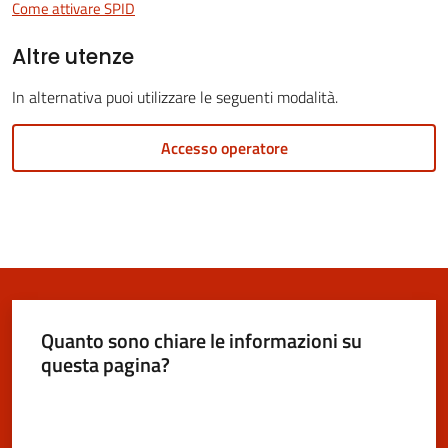
Vivere
Come attivare SPID
San
Altre utenze
Cesario
sul
In alternativa puoi utilizzare le seguenti modalità.
Panaro
Accesso operatore
Tutti
gli
argomenti...
Menu selezionato
Quanto sono chiare le informazioni su
questa pagina?
Seguici
Valuta da 1 a 5 stelle
su