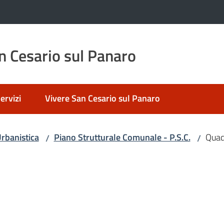
 Cesario sul Panaro
ervizi
Vivere San Cesario sul Panaro
rbanistica
Piano Strutturale Comunale - P.S.C.
Quad
/
/