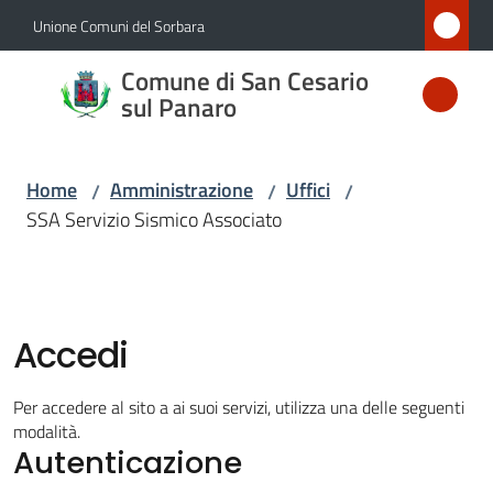
Vai al contenuto
Vai alla navigazione
Vai al footer
Unione Comuni del Sorbara
Comune
Comune di San Cesario
di San
sul Panaro
Cesario
sul
Home
Amministrazione
Uffici
/
/
/
Panaro
SSA Servizio Sismico Associato
Amministrazione
Menu selezionato
Accedi
Novità
Per accedere al sito a ai suoi servizi, utilizza una delle seguenti
modalità.
Servizi
Autenticazione