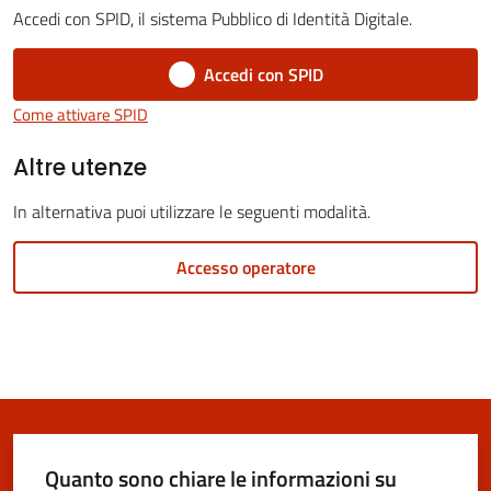
Vivere
Accedi con SPID, il sistema Pubblico di Identità Digitale.
San
Cesario
Accedi con SPID
sul
Come attivare SPID
Panaro
Altre utenze
In alternativa puoi utilizzare le seguenti modalità.
Tutti
Accesso operatore
gli
argomenti...
Seguici
su
Quanto sono chiare le informazioni su