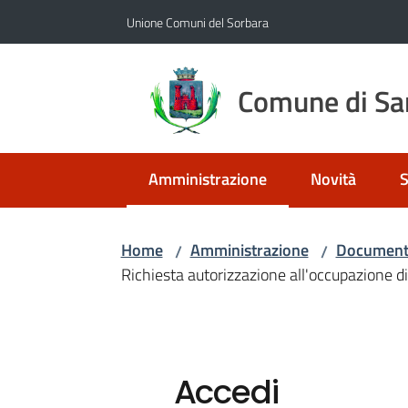
Vai al contenuto
Vai alla navigazione
Vai al footer
Unione Comuni del Sorbara
Comune di San
Amministrazione
Novità
S
Menu selezionato
Home
Amministrazione
Documenti
/
/
Richiesta autorizzazione all'occupazione di
Accedi