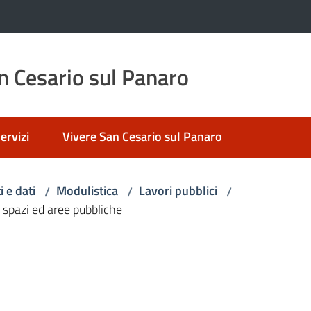
 Cesario sul Panaro
ervizi
Vivere San Cesario sul Panaro
 e dati
Modulistica
Lavori pubblici
/
/
/
 spazi ed aree pubbliche