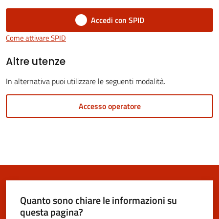
Vivere
San
Accedi con SPID
Cesario
Come attivare SPID
sul
Panaro
Altre utenze
In alternativa puoi utilizzare le seguenti modalità.
Accesso operatore
Tutti
gli
argomenti...
Seguici
Quanto sono chiare le informazioni su
su
questa pagina?