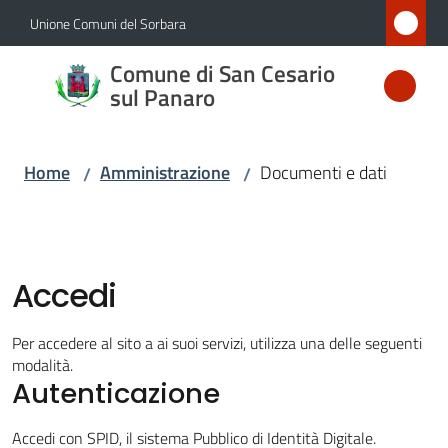
Vai al contenuto
Vai alla navigazione
Vai al footer
Unione Comuni del Sorbara
Comune
Comune di San Cesario
di San
sul Panaro
Cesario
sul
Home
Amministrazione
Documenti e dati
/
/
Panaro
Amministrazione
Accedi
Menu selezionato
Novità
Per accedere al sito a ai suoi servizi, utilizza una delle seguenti
modalità.
Autenticazione
Servizi
Accedi con SPID, il sistema Pubblico di Identità Digitale.