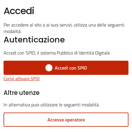
Vivere
Accedi
San
Cesario
sul
Per accedere al sito a ai suoi servizi, utilizza una delle seguenti
modalità.
Panaro
Autenticazione
Accedi con SPID, il sistema Pubblico di Identità Digitale.
Accedi con SPID
Tutti
gli
Come attivare SPID
argomenti...
Altre utenze
In alternativa puoi utilizzare le seguenti modalità.
Seguici
Accesso operatore
su