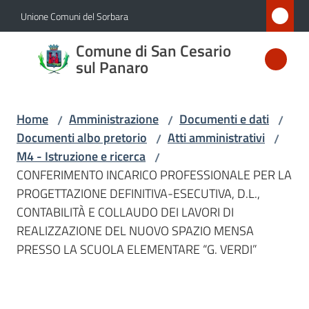
Vai al contenuto
Vai alla navigazione
Vai al footer
Unione Comuni del Sorbara
Comune
Comune di San Cesario
di San
sul Panaro
Cesario
sul
Home
Amministrazione
Documenti e dati
/
/
/
Panaro
Documenti albo pretorio
Atti amministrativi
/
/
M4 - Istruzione e ricerca
/
CONFERIMENTO INCARICO PROFESSIONALE PER LA
Amministrazione
PROGETTAZIONE DEFINITIVA-ESECUTIVA, D.L.,
Menu selezionato
CONTABILITÀ E COLLAUDO DEI LAVORI DI
REALIZZAZIONE DEL NUOVO SPAZIO MENSA
Novità
PRESSO LA SCUOLA ELEMENTARE “G. VERDI”
Servizi