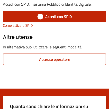
Vivere
Accedi con SPID, il sistema Pubblico di Identità Digitale.
San
Cesario
Accedi con SPID
sul
Come attivare SPID
Panaro
Altre utenze
In alternativa puoi utilizzare le seguenti modalità.
Tutti
Accesso operatore
gli
argomenti...
Seguici
su
Quanto sono chiare le informazioni su