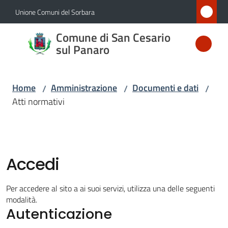
Vai al contenuto
Vai alla navigazione
Vai al footer
Unione Comuni del Sorbara
Comune
Comune di San Cesario
di San
sul Panaro
Cesario
sul
Home
Amministrazione
Documenti e dati
/
/
/
Panaro
Atti normativi
Amministrazione
Menu selezionato
Accedi
Novità
Per accedere al sito a ai suoi servizi, utilizza una delle seguenti
modalità.
Servizi
Autenticazione