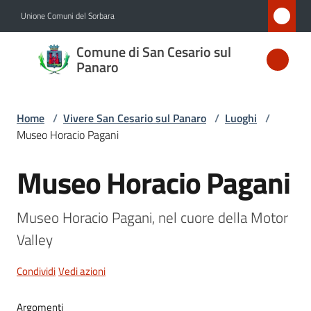
Vai al contenuto
Vai alla navigazione
Vai al footer
Unione Comuni del Sorbara
Comune
Comune di San Cesario sul
di San
Panaro
Cesario
sul
Home
/
Vivere San Cesario sul Panaro
/
Luoghi
/
Panaro
Museo Horacio Pagani
Museo Horacio Pagani
Salta al contenuto
Amministrazione
Museo Horacio Pagani, nel cuore della Motor 
Novità
Valley
Servizi
Condividi
Vedi azioni
Vivere
Argomenti