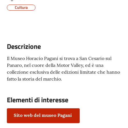
San
Cultura
Cesario
sul
Panaro
Menu selezionato
Descrizione
Il Museo Horacio Pagani si trova a San Cesario sul
Tutti
Panaro, nel cuore della Motor Valley, ed è una
gli
collezione esclusiva delle edizioni limitate che hanno
argomenti...
fatto la storia del marchio.
Elementi di interesse
Seguici
su
Sito web del museo Pagani