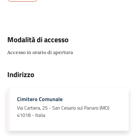
San
Cesario
sul
Panaro
Menu selezionato
Modalità di accesso
Accesso in orario di apertura
Tutti
gli
Indirizzo
argomenti...
Cimitero Comunale
Seguici
Via Cartiera, 25 - San Cesario sul Panaro (MO)
su
41018 - Italia