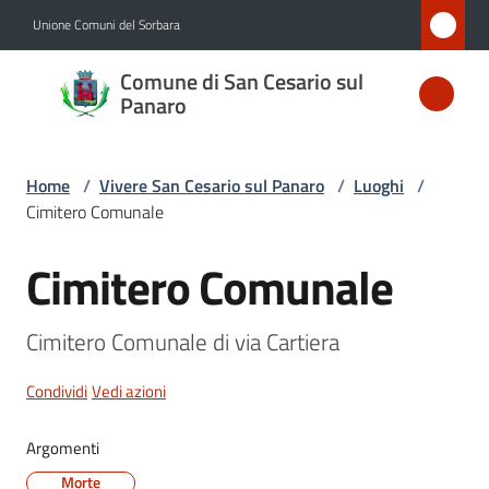
Vai al contenuto
Vai alla navigazione
Vai al footer
Unione Comuni del Sorbara
Comune
Comune di San Cesario sul
di San
Panaro
Cesario
sul
Home
/
Vivere San Cesario sul Panaro
/
Luoghi
/
Panaro
Cimitero Comunale
Cimitero Comunale
Salta al contenuto
Amministrazione
Cimitero Comunale di via Cartiera
Novità
Condividi
Vedi azioni
Servizi
Argomenti
Vivere
Morte