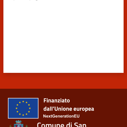
San
Valuta da 1 a 5 stelle
Cesario
sul
Panaro
Menu selezionato
Tutti
gli
argomenti...
Seguici
su
Comune di San