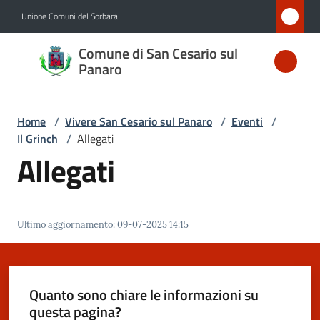
Vai al contenuto
Vai alla navigazione
Vai al footer
Unione Comuni del Sorbara
Comune
Comune di San Cesario sul
di San
Panaro
Cesario
sul
Home
/
Vivere San Cesario sul Panaro
/
Eventi
/
Panaro
Il Grinch
/
Allegati
Allegati
Amministrazione
Ultimo aggiornamento
:
09-07-2025 14:15
Novità
Servizi
Quanto sono chiare le informazioni su
questa pagina?
Vivere