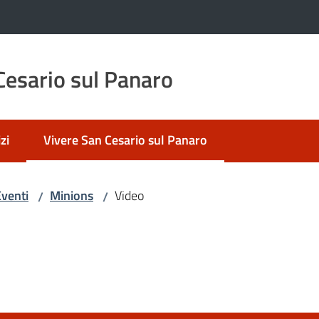
esario sul Panaro
zi
Vivere San Cesario sul Panaro
Menu selezionato
venti
Minions
Video
/
/