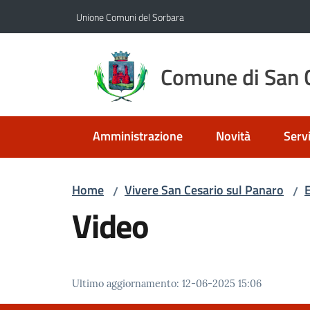
Vai al contenuto
Vai alla navigazione
Vai al footer
Unione Comuni del Sorbara
Comune di San C
Amministrazione
Novità
Servi
Home
Vivere San Cesario sul Panaro
E
/
/
Video
Ultimo aggiornamento
:
12-06-2025 15:06