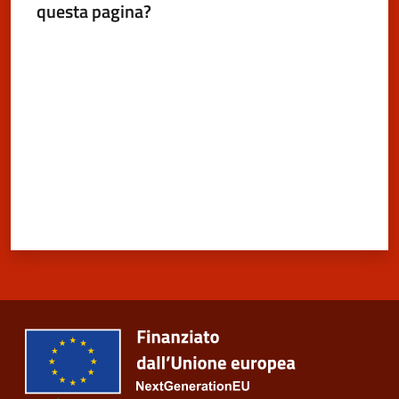
questa pagina?
San
Cesario
Valuta da 1 a 5 stelle
sul
Panaro
Menu selezionato
Tutti
gli
argomenti...
Seguici
su