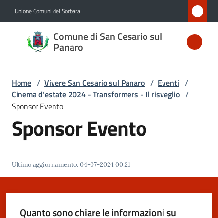
Vai al contenuto
Vai alla navigazione
Vai al footer
Unione Comuni del Sorbara
Comune
Comune di San Cesario sul
di San
Panaro
Cesario
sul
Home
/
Vivere San Cesario sul Panaro
/
Eventi
/
Panaro
Cinema d’estate 2024 - Transformers - Il risveglio
/
Sponsor Evento
Sponsor Evento
Amministrazione
Novità
Ultimo aggiornamento
:
04-07-2024 00:21
Servizi
Quanto sono chiare le informazioni su
Vivere