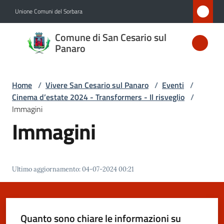
Vai al contenuto
Vai alla navigazione
Vai al footer
Unione Comuni del Sorbara
Comune
Comune di San Cesario sul
di San
Panaro
Cesario
sul
Home
/
Vivere San Cesario sul Panaro
/
Eventi
/
Panaro
Cinema d’estate 2024 - Transformers - Il risveglio
/
Immagini
Immagini
Amministrazione
Novità
Ultimo aggiornamento
:
04-07-2024 00:21
Servizi
Quanto sono chiare le informazioni su
Vivere