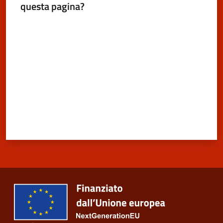
questa pagina?
San
Cesario
Valuta da 1 a 5 stelle
sul
Panaro
Menu selezionato
Tutti
gli
argomenti...
Seguici
su