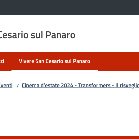
esario sul Panaro
zi
Vivere San Cesario sul Panaro
Menu selezionato
venti
Cinema d’estate 2024 - Transformers - Il risvegli
/