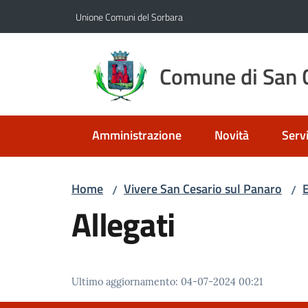
Vai al contenuto
Vai alla navigazione
Vai al footer
Unione Comuni del Sorbara
Comune di San C
Amministrazione
Novità
Servi
Home
Vivere San Cesario sul Panaro
E
/
/
Allegati
Ultimo aggiornamento
:
04-07-2024 00:21