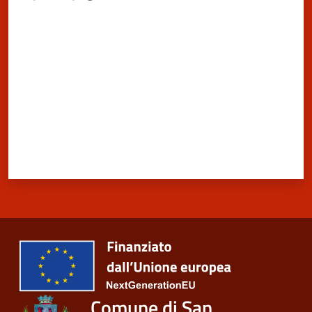
San
Valuta da 1 a 5 stelle
Cesario
sul
Panaro
Menu selezionato
Tutti
gli
argomenti...
Seguici
su
Comune di San