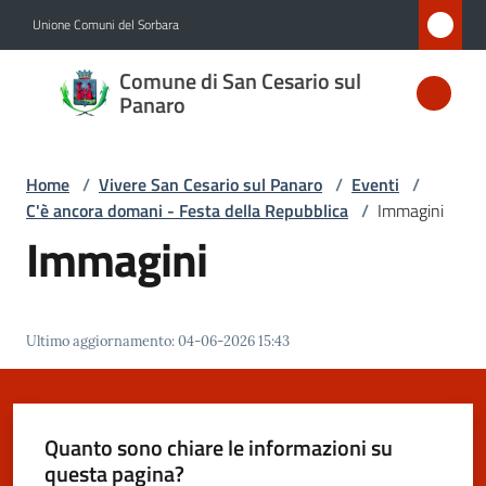
Vai al contenuto
Vai alla navigazione
Vai al footer
Unione Comuni del Sorbara
Comune
Comune di San Cesario sul
di San
Panaro
Cesario
sul
Home
/
Vivere San Cesario sul Panaro
/
Eventi
/
Panaro
C'è ancora domani - Festa della Repubblica
/
Immagini
Immagini
Amministrazione
Ultimo aggiornamento
:
04-06-2026 15:43
Novità
Servizi
Quanto sono chiare le informazioni su
questa pagina?
Vivere