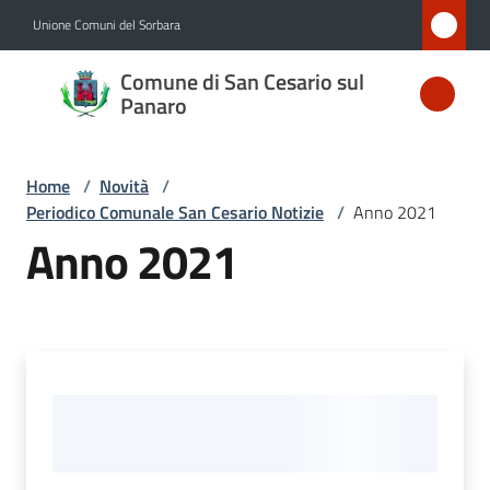
Vai al contenuto
Vai alla navigazione
Vai al footer
Unione Comuni del Sorbara
Comune
Comune di San Cesario sul
di San
Panaro
Cesario
sul
Home
/
Novità
/
Panaro
Periodico Comunale San Cesario Notizie
/
Anno 2021
Anno 2021
Amministrazione
Novità
Menu selezionato
Servizi
Vivere