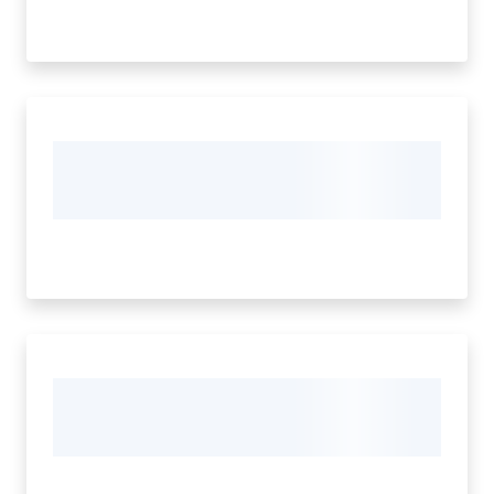
San
Cesario
sul
Panaro
Tutti
gli
argomenti...
Seguici
su