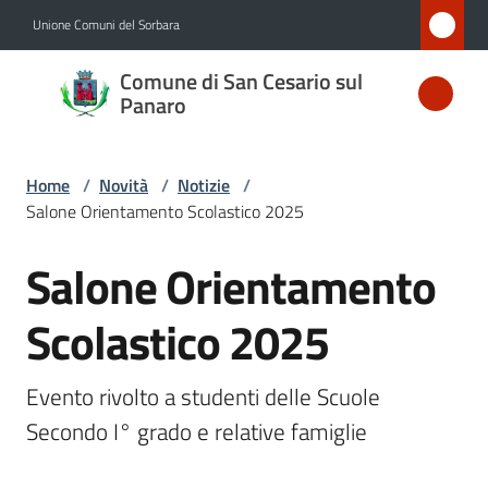
Vai al contenuto
Vai alla navigazione
Vai al footer
Unione Comuni del Sorbara
Comune
Comune di San Cesario sul
di San
Panaro
Cesario
sul
Home
/
Novità
/
Notizie
/
Panaro
Salone Orientamento Scolastico 2025
Salone Orientamento
Salta al contenuto
Amministrazione
Scolastico 2025
Novità
Menu selezionato
Evento rivolto a studenti delle Scuole 
Servizi
Secondo I° grado e relative famiglie
Vivere