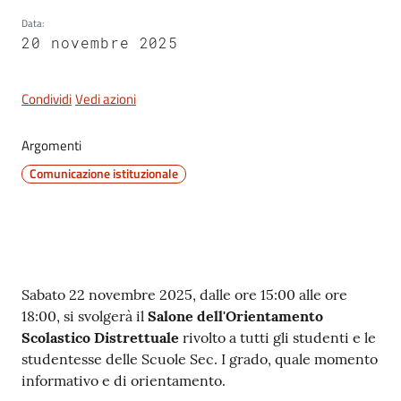
San
Data
:
Cesario
20 novembre 2025
sul
Panaro
Condividi
Vedi azioni
Argomenti
Comunicazione istituzionale
Tutti
gli
argomenti...
Contenuto
Sabato 22 novembre 2025, dalle ore 15:00 alle ore
Seguici
18:00, si svolgerà il
Salone dell'Orientamento
su
Scolastico Distrettuale
rivolto a tutti gli studenti e le
studentesse delle Scuole Sec. I grado, quale momento
informativo e di orientamento.