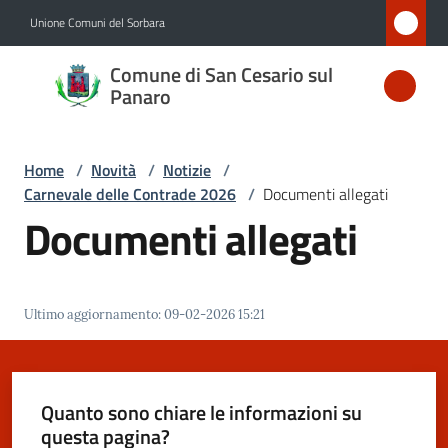
Vai al contenuto
Vai alla navigazione
Vai al footer
Unione Comuni del Sorbara
Comune
Comune di San Cesario sul
di San
Panaro
Cesario
sul
Home
/
Novità
/
Notizie
/
Panaro
Carnevale delle Contrade 2026
/
Documenti allegati
Documenti allegati
Amministrazione
Ultimo aggiornamento
:
09-02-2026 15:21
Novità
Menu selezionato
Servizi
Quanto sono chiare le informazioni su
questa pagina?
Vivere