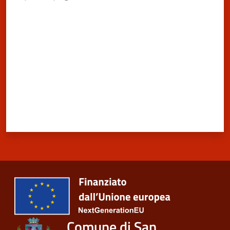
San
Valuta da 1 a 5 stelle
Cesario
sul
Panaro
Tutti
gli
argomenti...
Seguici
su
Comune di San