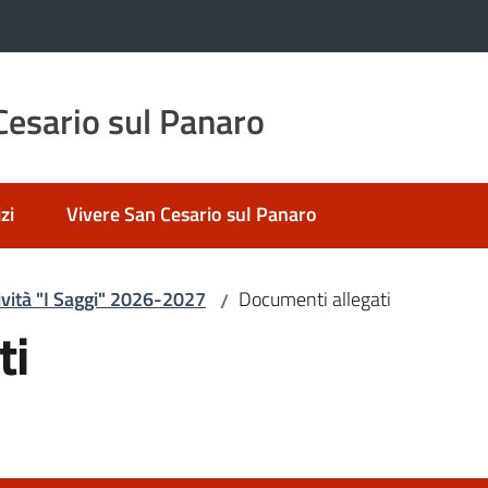
esario sul Panaro
zi
Vivere San Cesario sul Panaro
vità "I Saggi" 2026-2027
Documenti allegati
/
ti