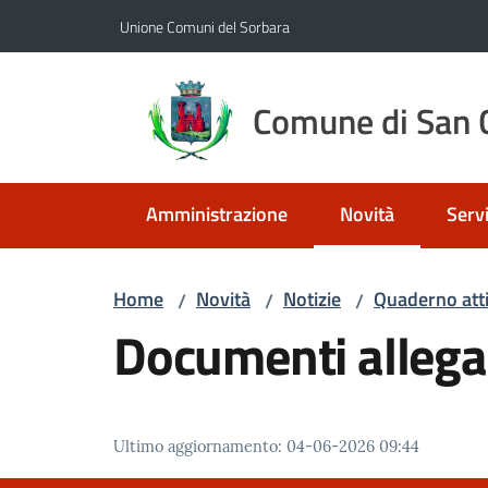
Vai al contenuto
Vai alla navigazione
Vai al footer
Unione Comuni del Sorbara
Comune di San C
Amministrazione
Novità
Servi
Menu selezionato
Home
Novità
Notizie
Quaderno atti
/
/
/
Documenti allega
Ultimo aggiornamento
:
04-06-2026 09:44