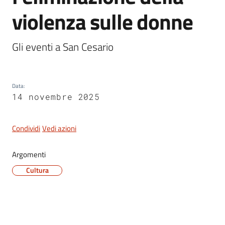
San
violenza sulle donne
Cesario
sul
Panaro
Gli eventi a San Cesario
Data
:
14 novembre 2025
Tutti
gli
Condividi
Vedi azioni
argomenti...
Argomenti
Cultura
Seguici
su