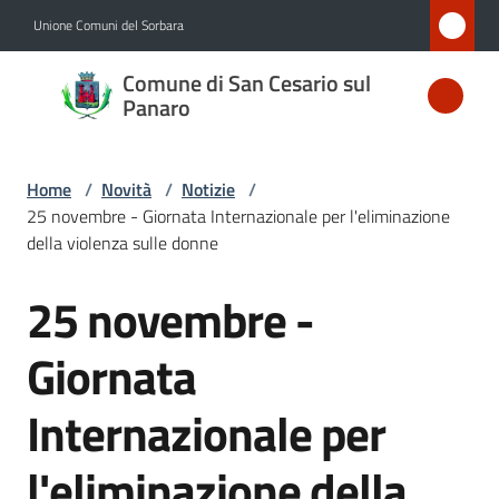
Vai al contenuto
Vai alla navigazione
Vai al footer
Unione Comuni del Sorbara
Comune
Comune di San Cesario sul
di San
Panaro
Cesario
sul
Home
/
Novità
/
Notizie
/
Panaro
25 novembre - Giornata Internazionale per l'eliminazione
della violenza sulle donne
25 novembre -
Salta al contenuto
Amministrazione
Giornata
Novità
Menu selezionato
Internazionale per
Servizi
l'eliminazione della
Vivere