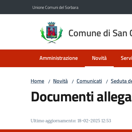
Vai al contenuto
Vai alla navigazione
Vai al footer
Unione Comuni del Sorbara
Comune di San C
Amministrazione
Novità
Servi
Menu selezionato
Home
Novità
Comunicati
Seduta d
/
/
/
Documenti allega
Ultimo aggiornamento
:
18-02-2025 12:53