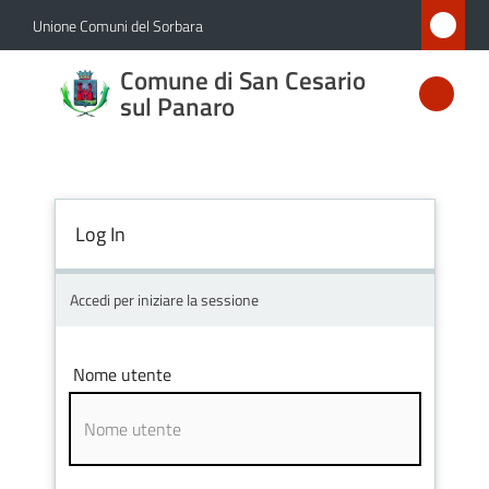
Vai al contenuto
Vai alla navigazione
Vai al footer
Unione Comuni del Sorbara
Comune
Comune di San Cesario
di San
sul Panaro
Cesario
sul
Panaro
Log In
Accedi per iniziare la sessione
Amministrazione
Novità
Nome utente
Servizi