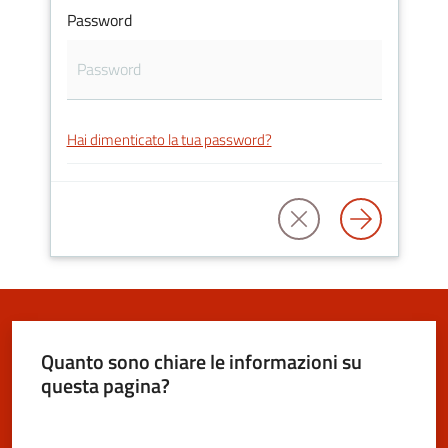
Vivere
Password
San
Cesario
sul
Panaro
Hai dimenticato la tua password?
Tutti
gli
argomenti...
Quanto sono chiare le informazioni su
questa pagina?
Seguici
su
Valuta da 1 a 5 stelle