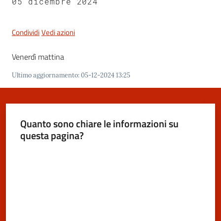
05 dicembre 2024
San
Cesario
sul
Condividi
Vedi azioni
Panaro
Venerdì mattina
Ultimo aggiornamento
:
05-12-2024 13:25
Tutti
gli
Quanto sono chiare le informazioni su
argomenti...
questa pagina?
Valuta da 1 a 5 stelle
Seguici
su