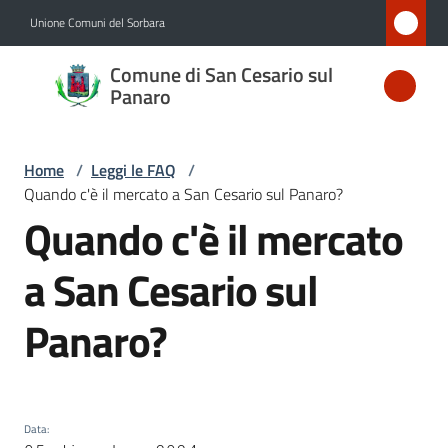
Vai al contenuto
Vai alla navigazione
Vai al footer
Unione Comuni del Sorbara
Comune
Comune di San Cesario sul
di San
Panaro
Cesario
sul
Home
/
Leggi le FAQ
/
Panaro
Quando c'è il mercato a San Cesario sul Panaro?
Quando c'è il mercato
Salta al contenuto
a San Cesario sul
Amministrazione
Panaro?
Novità
Servizi
Data
:
Vivere