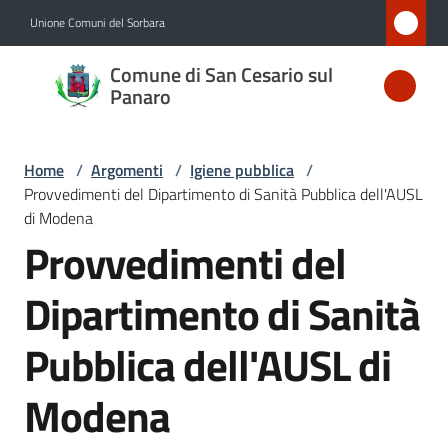
Vai al contenuto
Vai alla navigazione
Vai al footer
Unione Comuni del Sorbara
Comune
Comune di San Cesario sul
di San
Panaro
Cesario
sul
Home
/
Argomenti
/
Igiene pubblica
/
Panaro
Provvedimenti del Dipartimento di Sanità Pubblica dell'AUSL
di Modena
Provvedimenti del
Amministrazione
Dipartimento di Sanità
Novità
Pubblica dell'AUSL di
Servizi
Modena
Vivere