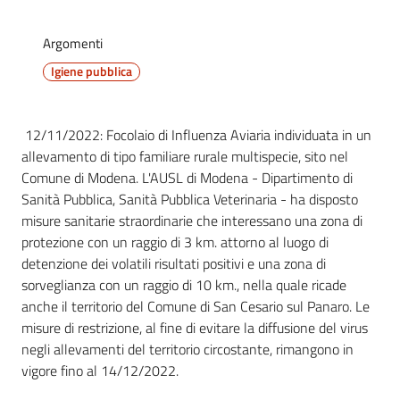
San
Cesario
Argomenti
sul
Igiene pubblica
Panaro
12/11/2022: Focolaio di Influenza Aviaria individuata in un
allevamento di tipo familiare rurale multispecie, sito nel
Comune di Modena. L'AUSL di Modena - Dipartimento di
Tutti
Sanità Pubblica, Sanità Pubblica Veterinaria - ha disposto
gli
misure sanitarie straordinarie che interessano una zona di
argomenti...
protezione con un raggio di 3 km. attorno al luogo di
Menu selezionato
detenzione dei volatili risultati positivi e una zona di
sorveglianza con un raggio di 10 km., nella quale ricade
anche il territorio del Comune di San Cesario sul Panaro. Le
Seguici
misure di restrizione, al fine di evitare la diffusione del virus
su
negli allevamenti del territorio circostante, rimangono in
vigore fino al 14/12/2022.