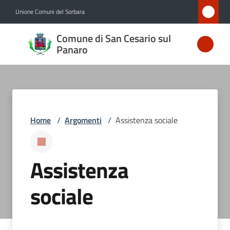
Vai al contenuto
Vai alla navigazione
Vai al footer
Unione Comuni del Sorbara
Comune
Comune di San Cesario sul
di San
Panaro
Cesario
sul
Panaro
Home
/
Argomenti
/
Assistenza sociale
Amministrazione
Assistenza
Novità
sociale
Servizi
Vivere