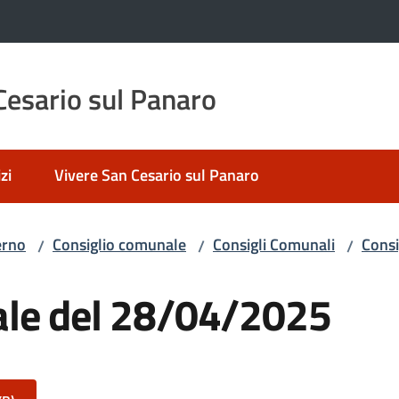
esario sul Panaro
zi
Vivere San Cesario sul Panaro
erno
Consiglio comunale
Consigli Comunali
Consi
/
/
/
ale del 28/04/2025