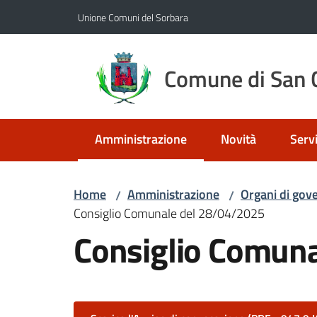
Vai al contenuto
Vai alla navigazione
Vai al footer
Unione Comuni del Sorbara
Comune di San C
Amministrazione
Novità
Servi
Menu selezionato
Home
Amministrazione
Organi di gov
/
/
Consiglio Comunale del 28/04/2025
Consiglio Comun