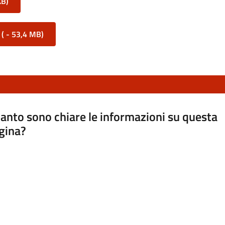
KB
)
(
-
53,4 MB
)
anto sono chiare le informazioni su questa
gina?
a da 1 a 5 stelle