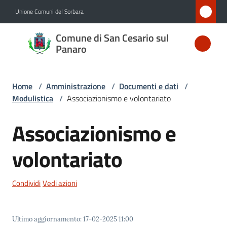
Vai al contenuto
Vai alla navigazione
Vai al footer
Unione Comuni del Sorbara
Comune
Comune di San Cesario sul
di San
Panaro
Cesario
sul
Home
/
Amministrazione
/
Documenti e dati
/
Panaro
Modulistica
/
Associazionismo e volontariato
Associazionismo e
Amministrazione
volontariato
Menu selezionato
Novità
Condividi
Vedi azioni
Servizi
Ultimo aggiornamento
:
17-02-2025 11:00
Vivere