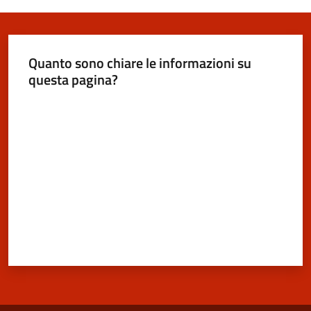
San
Cesario
sul
Quanto sono chiare le informazioni su
Panaro
questa pagina?
Valuta da 1 a 5 stelle
Tutti
gli
argomenti...
Seguici
su