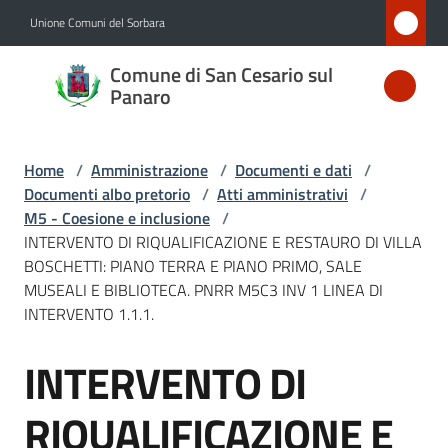
Vai al contenuto
Vai alla navigazione
Vai al footer
Unione Comuni del Sorbara
Comune
Comune di San Cesario sul
di San
Panaro
Cesario
sul
Home
/
Amministrazione
/
Documenti e dati
/
Panaro
Documenti albo pretorio
/
Atti amministrativi
/
M5 - Coesione e inclusione
/
INTERVENTO DI RIQUALIFICAZIONE E RESTAURO DI VILLA
BOSCHETTI: PIANO TERRA E PIANO PRIMO, SALE
Amministrazione
MUSEALI E BIBLIOTECA. PNRR M5C3 INV 1 LINEA DI
Menu selezionato
INTERVENTO 1.1.1.
Novità
INTERVENTO DI
Salta al contenuto
Servizi
RIQUALIFICAZIONE E
Vivere