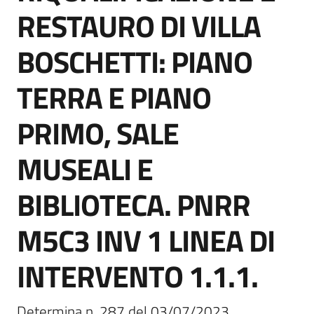
San
RESTAURO DI VILLA
Cesario
sul
BOSCHETTI: PIANO
Panaro
TERRA E PIANO
PRIMO, SALE
Tutti
MUSEALI E
gli
argomenti...
BIBLIOTECA. PNRR
M5C3 INV 1 LINEA DI
Seguici
INTERVENTO 1.1.1.
su
Determina n. 287 del 03/07/2023